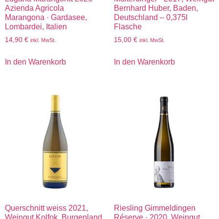
Azienda Agricola
Bernhard Huber, Baden,
Marangona · Gardasee,
Deutschland – 0,375l
Lombardei, Italien
Flasche
14,90
€
15,00
€
inkl. MwSt.
inkl. MwSt.
In den Warenkorb
In den Warenkorb
Querschnitt weiss 2021,
Riesling Gimmeldingen
Weingut Kolfok, Burgenland,
Réserve · 2020, Weingut