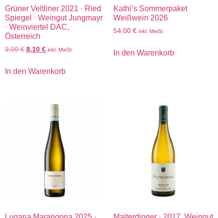
Grüner Veltliner 2021 · Ried
Kathi’s Sommerpaket
Spiegel · Weingut Jungmayr
Weißwein 2026
· Weinviertel DAC,
54,00
€
inkl. MwSt.
Österreich
9,00
€
8,10
€
inkl. MwSt.
In den Warenkorb
In den Warenkorb
Lugana Marangona 2025 ·
Malterdinger · 2017, Weingut